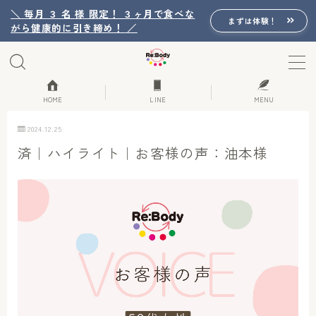
＼ 毎月 ３ 名 様 限定！ ３ヶ月で食べな
まずは体験！
がら健康的に引き締め！ ／
MENU
Re:Bodyの想い
HOME
LINE
MENU
2024.12.25
Re:Bodyのセッション
済｜ハイライト｜お客様の声：油本様
初回体験詳細
Re:Bodyのメニュー
記事カテゴリー一覧
プロフィール