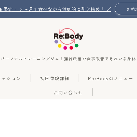
名 様 限定！ ３ヶ月で食べながら健康的に引き締め！ ／
まず
のパーソナルトレーニングジム！猫背改善や食事改善できれいな身体
Re:Bodyの想い
のセッション
初回体験詳細
Re:Bodyのメニュー
Re:Bodyのセッション
お問い合わせ
初回体験詳細
Re:Bodyのメニュー
記事カテゴリー一覧