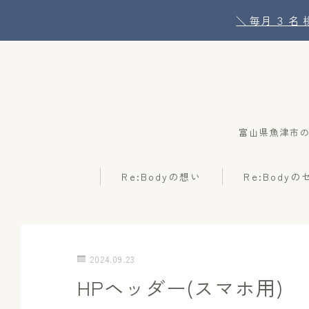
＼ 毎月 ３ 
富山県魚津市
Re:Bodyの想い
Re:Body
2024.09.23
HPヘッダー(スマホ用)