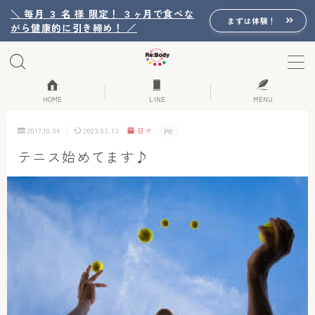
＼ 毎月 ３ 名 様 限定！ ３ヶ月で食べな
まずは体験！
がら健康的に引き締め！ ／
MENU
Re:Bodyの想い
HOME
LINE
MENU
2017.10.04
2023.03.13
日々
PR
Re:Bodyのセッション
テニス始めてます♪
初回体験詳細
Re:Bodyのメニュー
記事カテゴリー一覧
プロフィール