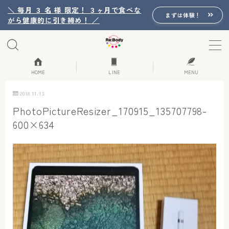
＼ 毎月 ３ 名 様 限定！ ３ヶ月で食べな
まずは体験！
がら健康的に引き締め！ ／
MENU
Re:Bodyの想い
HOME
LINE
MENU
2018.11.13
Re:Bodyのセッション
PhotoPictureResizer_170915_135707798-
600×634
初回体験詳細
Re:Bodyのメニュー
記事カテゴリー一覧
プロフィール