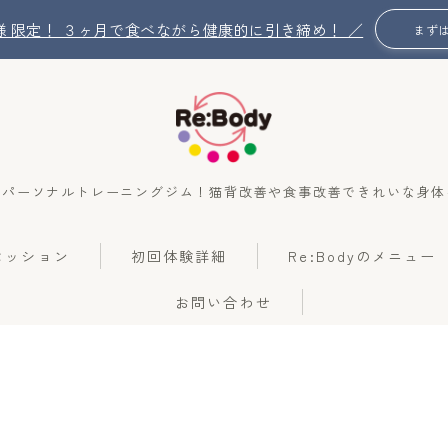
名 様 限定！ ３ヶ月で食べながら健康的に引き締め！ ／
まず
のパーソナルトレーニングジム！猫背改善や食事改善できれいな身体
Re:Bodyの想い
のセッション
初回体験詳細
Re:Bodyのメニュー
Re:Bodyのセッション
お問い合わせ
初回体験詳細
Re:Bodyのメニュー
記事カテゴリー一覧