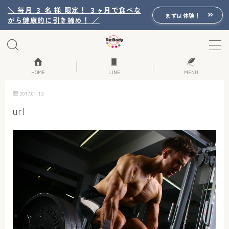
＼ 毎月 ３ 名 様 限定！ ３ヶ月で食べな
まずは体験！
がら健康的に引き締め！ ／
MENU
Re:Bodyの想い
HOME
LINE
MENU
2017.01.13
Re:Bodyのセッション
url
初回体験詳細
Re:Bodyのメニュー
記事カテゴリー一覧
プロフィール