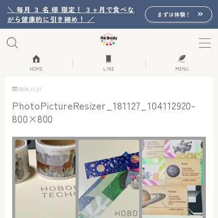
＼ 毎月 ３ 名 様 限定！ ３ヶ月で食べな
まずは体験！
がら健康的に引き締め！ ／
MENU
Re:Bodyの想い
HOME
LINE
MENU
2018.11.27
Re:Bodyのセッション
PhotoPictureResizer_181127_104112920-
800×800
初回体験詳細
Re:Bodyのメニュー
記事カテゴリー一覧
プロフィール