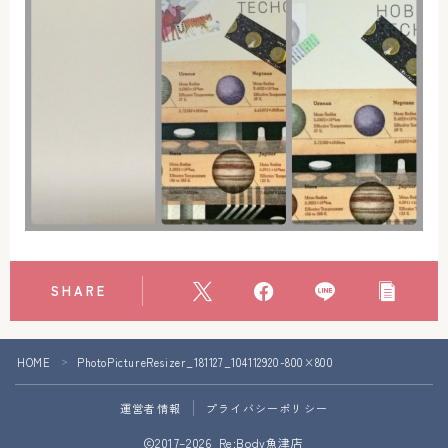
アクセス
お問い合わせ
SHARE
Follow Me
HOME
PhotoPictureResizer_181127_104112920-800×800
＞
運営者情報
プライバシーポリシー
2017–2026 Re:Body魚津店