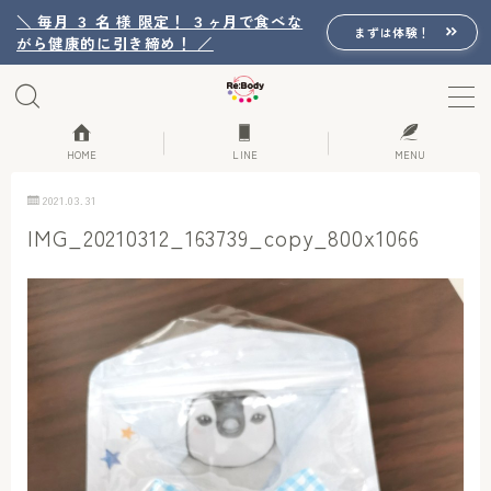
＼ 毎月 ３ 名 様 限定！ ３ヶ月で食べな
まずは体験！
がら健康的に引き締め！ ／
MENU
Re:Bodyの想い
HOME
LINE
MENU
2021.03.31
Re:Bodyのセッション
IMG_20210312_163739_copy_800x1066
初回体験詳細
Re:Bodyのメニュー
記事カテゴリー一覧
プロフィール