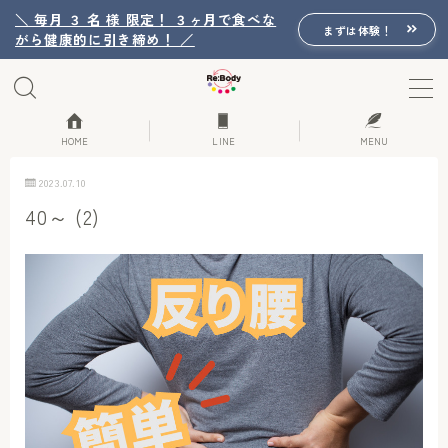
＼ 毎月 ３ 名 様 限定！ ３ヶ月で食べな
まずは体験！
がら健康的に引き締め！ ／
MENU
Re:Bodyの想い
HOME
LINE
MENU
2023.07.10
Re:Bodyのセッション
40～ (2)
初回体験詳細
Re:Bodyのメニュー
記事カテゴリー一覧
プロフィール