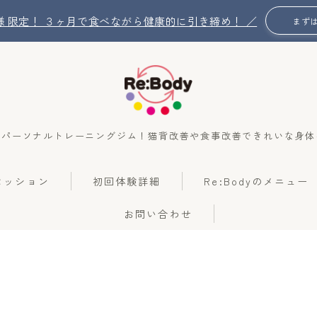
名 様 限定！ ３ヶ月で食べながら健康的に引き締め！ ／
まず
のパーソナルトレーニングジム！猫背改善や食事改善できれいな身体
Re:Bodyの想い
のセッション
初回体験詳細
Re:Bodyのメニュー
Re:Bodyのセッション
お問い合わせ
初回体験詳細
Re:Bodyのメニュー
記事カテゴリー一覧