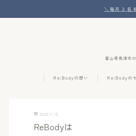
＼ 毎月 ３ 
富山県魚津市
Re:Bodyの想い
Re:Body
2022.11.15
ReBodyは