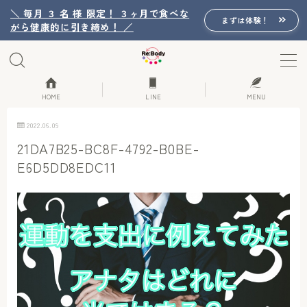
＼ 毎月 ３ 名 様 限定！ ３ヶ月で食べな
まずは体験！
がら健康的に引き締め！ ／
MENU
Re:Bodyの想い
HOME
LINE
MENU
2022.06.09
Re:Bodyのセッション
21DA7B25-BC8F-4792-B0BE-
E6D5DD8EDC11
初回体験詳細
Re:Bodyのメニュー
記事カテゴリー一覧
プロフィール