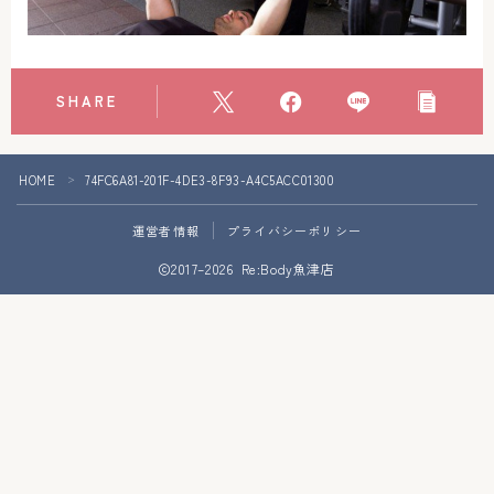
アクセス
お問い合わせ
SHARE
HOME
74FC6A81-201F-4DE3-8F93-A4C5ACC01300
＞
運営者情報
プライバシーポリシー
2017–2026 Re:Body魚津店
Follow Me