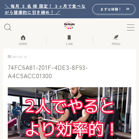
＼ 毎月 ３ 名 様 限定！ ３ヶ月で食べな
まずは体験！
がら健康的に引き締め！ ／
MENU
Re:Bodyの想い
HOME
LINE
MENU
2021.02.14
Re:Bodyのセッション
74FC6A81-201F-4DE3-8F93-
A4C5ACC01300
初回体験詳細
Re:Bodyのメニュー
記事カテゴリー一覧
プロフィール