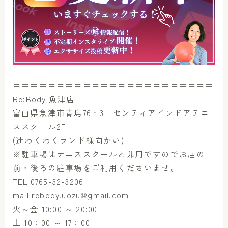
＝＝＝＝＝＝＝＝＝＝＝＝＝＝＝＝＝＝＝＝＝＝＝
Re:Body 魚津店
富山県魚津市青島76‐3 センティアインドアテニ
ススクール2F
(辻わくわくランド様向かい)
※駐車場はテニススクールと兼用ですのでお店の
前・後ろの駐車場をご利用くださいませ。
TEL 0765-32-3206
mail rebody.uozu@gmail.com
火～金 10:00 ～ 20:00
土 10：00 ～ 17：00