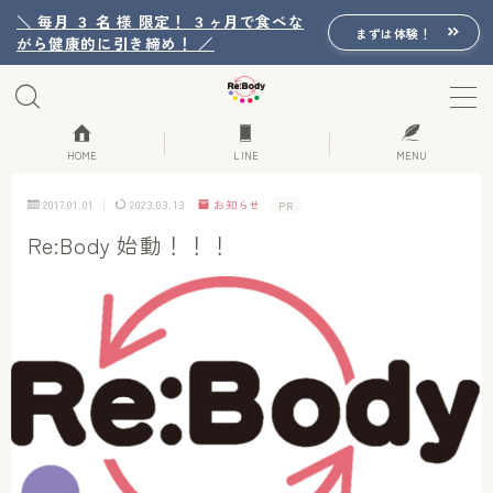
＼ 毎月 ３ 名 様 限定！ ３ヶ月で食べな
まずは体験！
がら健康的に引き締め！ ／
MENU
Re:Bodyの想い
HOME
LINE
MENU
2017.01.01
2023.03.13
お知らせ
PR
Re:Bodyのセッション
Re:Body 始動！！！
初回体験詳細
Re:Bodyのメニュー
記事カテゴリー一覧
プロフィール