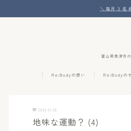
＼ 毎月 ３ 
富山県魚津市
Re:Bodyの想い
Re:Body
2023.07.25
地味な運動？ (4)