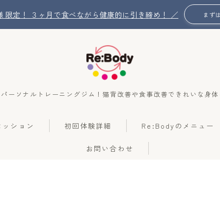
名 様 限定！ ３ヶ月で食べながら健康的に引き締め！ ／
まず
のパーソナルトレーニングジム！猫背改善や食事改善できれいな身体
Re:Bodyの想い
のセッション
初回体験詳細
Re:Bodyのメニュー
Re:Bodyのセッション
お問い合わせ
初回体験詳細
Re:Bodyのメニュー
記事カテゴリー一覧