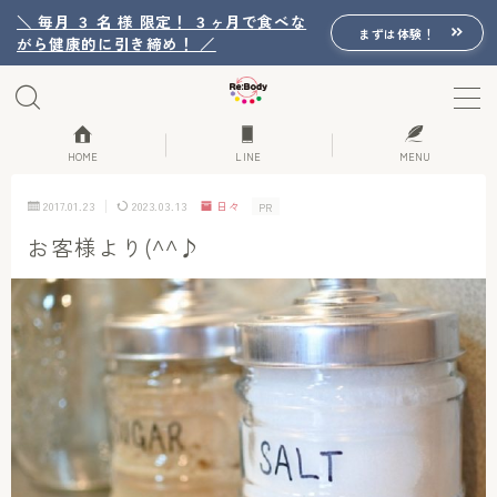
＼ 毎月 ３ 名 様 限定！ ３ヶ月で食べな
まずは体験！
がら健康的に引き締め！ ／
MENU
Re:Bodyの想い
HOME
LINE
MENU
2017.01.23
2023.03.13
日々
PR
Re:Bodyのセッション
お客様より(^^♪
初回体験詳細
Re:Bodyのメニュー
記事カテゴリー一覧
プロフィール