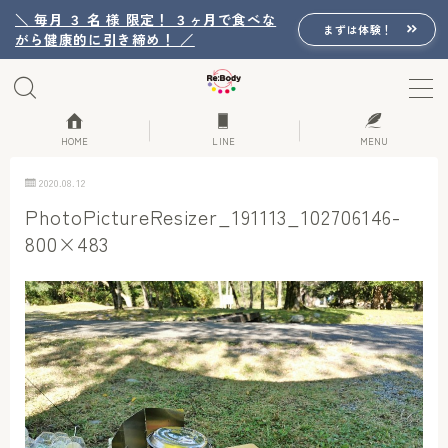
＼ 毎月 ３ 名 様 限定！ ３ヶ月で食べな
まずは体験！
がら健康的に引き締め！ ／
MENU
Re:Bodyの想い
HOME
LINE
MENU
2020.08.12
Re:Bodyのセッション
PhotoPictureResizer_191113_102706146-
800×483
初回体験詳細
Re:Bodyのメニュー
記事カテゴリー一覧
プロフィール