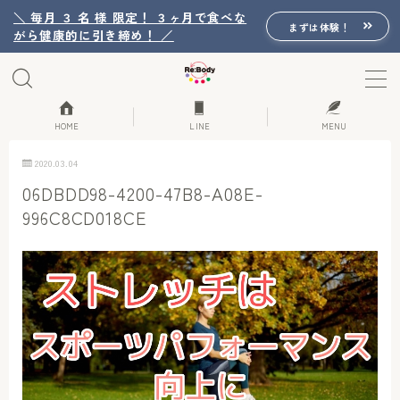
＼ 毎月 ３ 名 様 限定！ ３ヶ月で食べな
まずは体験！
がら健康的に引き締め！ ／
MENU
Re:Bodyの想い
HOME
LINE
MENU
2020.03.04
Re:Bodyのセッション
06DBDD98-4200-47B8-A08E-
996C8CD018CE
初回体験詳細
Re:Bodyのメニュー
記事カテゴリー一覧
プロフィール