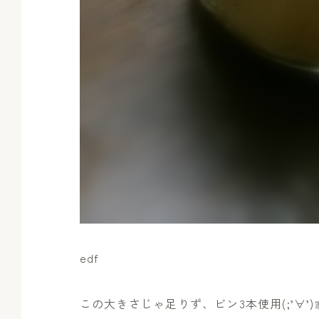
edf
この大きさじゃ足りず、ビン3本使用(;’∀’)