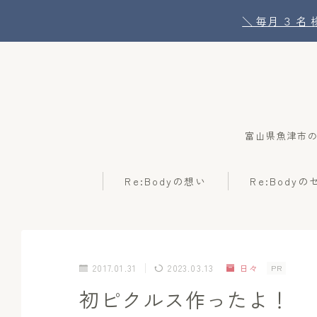
＼ 毎月 ３ 
富山県魚津市
Re:Bodyの想い
Re:Body
2017.01.31
2023.03.13
日々
PR
初ピクルス作ったよ！