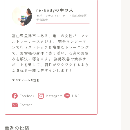
re-bodyの中の人
パーソナルトレーナー / 臨床栄養医
学指導士
富山県魚津市にある、唯一の女性パーソナ
ルトレーナースタジオ。 完全マンツーマ
ンで行うストレッチ＆簡単なトレーニング
で、お客様の身体に寄り添い、心身のお悩
みを解決に導きます。 姿勢改善や食事サ
ポートを通して、明日がワクワクするよう
な身体を一緒にデザインします！
プロフィールを読む
Facebook
Instagram
LINE
Contact
最近の投稿