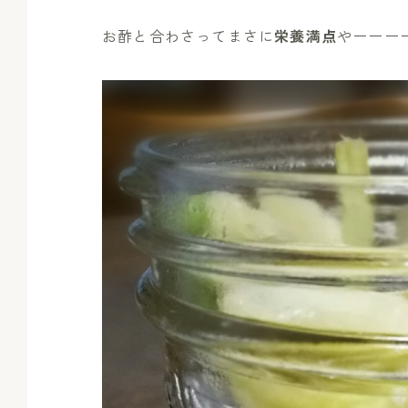
お酢と合わさってまさに
栄養満点
やーーーー!