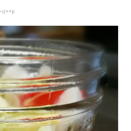
(^^)!