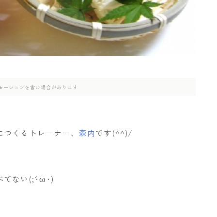
モーションを含む場合があります
につくるトレーナー、
森内
です(^^)/
い(;´･ω･)