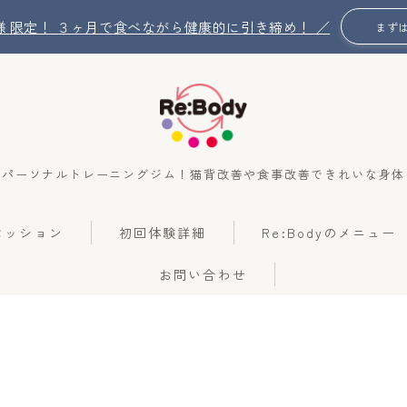
名 様 限定！ ３ヶ月で食べながら健康的に引き締め！ ／
まず
のパーソナルトレーニングジム！猫背改善や食事改善できれいな身体
Re:Bodyの想い
のセッション
初回体験詳細
Re:Bodyのメニュー
Re:Bodyのセッション
お問い合わせ
初回体験詳細
Re:Bodyのメニュー
記事カテゴリー一覧