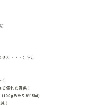
笑)
ん・・・( ;∀;)
止！
れる優れた野菜！
00gあたり約15㎉)
軽減！