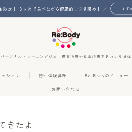
名 様 限定！ ３ヶ月で食べながら健康的に引き締め！ ／
まず
のパーソナルトレーニングジム！猫背改善や食事改善できれいな身体
Re:Bodyの想い
のセッション
初回体験詳細
Re:Bodyのメニュー
Re:Bodyのセッション
お問い合わせ
初回体験詳細
Re:Bodyのメニュー
てきたよ
記事カテゴリー一覧