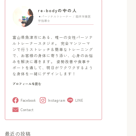
re-bodyの中の人
パーソナルトレーナー / 臨床栄養医
学指導士
富山県魚津市にある、唯一の女性パーソナ
ルトレーナースタジオ。 完全マンツーマ
ンで行うストレッチ＆簡単なトレーニング
で、お客様の身体に寄り添い、心身のお悩
みを解決に導きます。 姿勢改善や食事サ
ポートを通して、明日がワクワクするよう
な身体を一緒にデザインします！
プロフィールを読む
Facebook
Instagram
LINE
Contact
最近の投稿