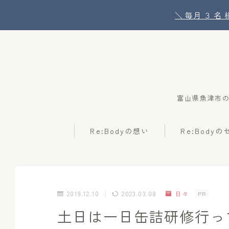
＼ 毎月 ３ 
富山県魚津市
Re:Bodyの想い
Re:Body
2019.12.10
2023.03.08
日々
PR
土日は一日缶詰研修行っ