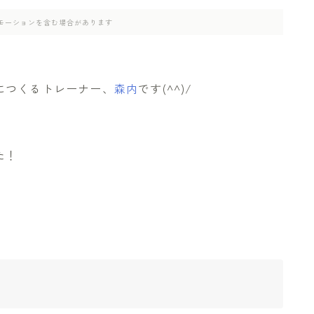
モーションを含む場合があります
につくるトレーナー、
森内
です(^^)/
た！