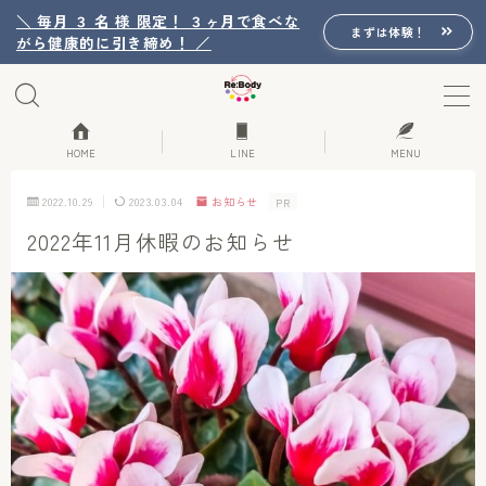
＼ 毎月 ３ 名 様 限定！ ３ヶ月で食べな
まずは体験！
がら健康的に引き締め！ ／
MENU
Re:Bodyの想い
HOME
LINE
MENU
2022.10.29
2023.03.04
お知らせ
PR
Re:Bodyのセッション
2022年11月休暇のお知らせ
初回体験詳細
Re:Bodyのメニュー
記事カテゴリー一覧
プロフィール