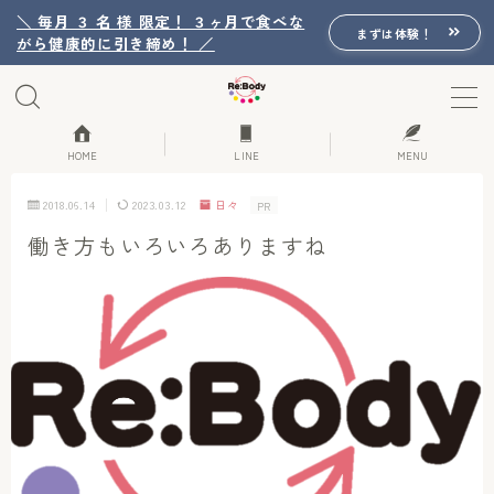
＼ 毎月 ３ 名 様 限定！ ３ヶ月で食べな
まずは体験！
がら健康的に引き締め！ ／
MENU
Re:Bodyの想い
HOME
LINE
MENU
2018.06.14
2023.03.12
日々
PR
Re:Bodyのセッション
働き方もいろいろありますね
初回体験詳細
Re:Bodyのメニュー
記事カテゴリー一覧
プロフィール