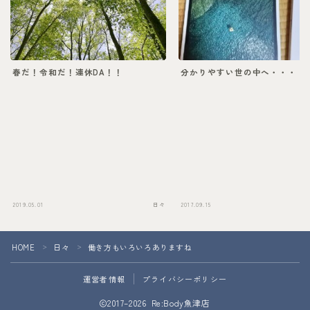
春だ！令和だ！連休DA！！
分かりやすい世の中へ・・・
2019.05.01
日々
2017.09.15
Follow Me
HOME
日々
働き方もいろいろありますね
＞
＞
運営者情報
プライバシーポリシー
2017–2026 Re:Body魚津店