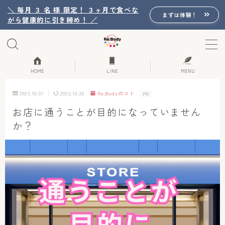
＼ 毎月 ３ 名 様 限定！ ３ヶ月で食べな
まずは体験！
がら健康的に引き締め！ ／
MENU
Re:Bodyの想い
HOME
LINE
MENU
2023.10.07
2023.10.20
Re:Bodyのコト
PR
Re:Bodyのセッション
お店に通うことが目的になっていません
か？
初回体験詳細
Re:Bodyのメニュー
記事カテゴリー一覧
プロフィール