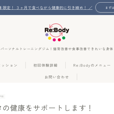
名 様 限定！ ３ヶ月で食べながら健康的に引き締め！ ／
まず
のパーソナルトレーニングジム！猫背改善や食事改善できれいな身体
Re:Bodyの想い
のセッション
初回体験詳細
Re:Bodyのメニュー
Re:Bodyのセッション
お問い合わせ
初回体験詳細
Re:Bodyのメニュー
PR
アナタの健康をサポートします！
記事カテゴリー一覧