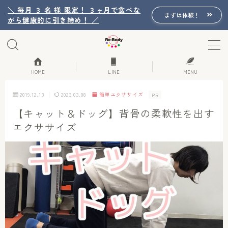
＼ 毎月 ３ 名 様 限定！ ３ヶ月で食べな
まずは体験！
がら健康的に引き締め！ ／
MENU
Re:Bodyの想い
HOME
LINE
MENU
2019.12.13
2023.03.08
簡単エクササイズ
PR
Re:Bodyのセッション
【キャット＆ドッグ】背骨の柔軟性を出す
エクササイズ
初回体験詳細
Re:Bodyのメニュー
記事カテゴリー一覧
プロフィール