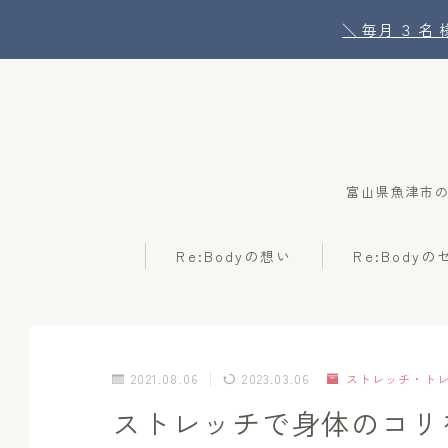
＼ 毎月 ３ 
富山県魚津市
Re:Bodyの想い
Re:Body
2021.08.06
2023.03.06
ストレッチ・ト
ストレッチで身体のコリ