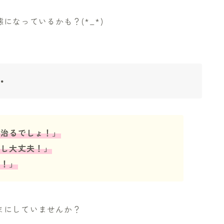
なっているかも？(*_*)
・
ち治るでしょ！」
たし大丈夫！」
気！」
まにしていませんか？