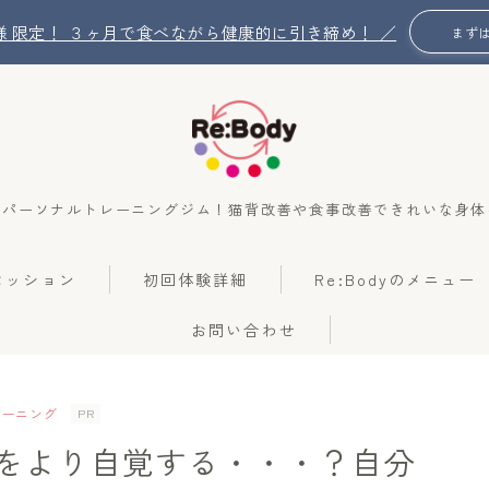
名 様 限定！ ３ヶ月で食べながら健康的に引き締め！ ／
まず
のパーソナルトレーニングジム！猫背改善や食事改善できれいな身体
Re:Bodyの想い
のセッション
初回体験詳細
Re:Bodyのメニュー
Re:Bodyのセッション
お問い合わせ
初回体験詳細
Re:Bodyのメニュー
レーニング
PR
をより自覚する・・・？自分
記事カテゴリー一覧