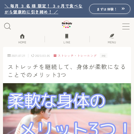
＼ 毎月 ３ 名 様 限定！ ３ヶ月で食べな
まずは体験！
がら健康的に引き締め！ ／
MENU
Re:Bodyの想い
HOME
LINE
MENU
2021.07.21
2023.03.06
ストレッチ・トレーニング
PR
Re:Bodyのセッション
ストレッチを継続して、身体が柔軟になる
ことでのメリット3つ
初回体験詳細
Re:Bodyのメニュー
記事カテゴリー一覧
プロフィール