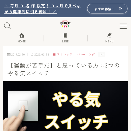
＼ 毎月 ３ 名 様 限定！ ３ヶ月で食べな
まずは体験！
がら健康的に引き締め！ ／
MENU
Re:Bodyの想い
HOME
LINE
MENU
2017.02.10
2023.03.13
ストレッチ・トレーニング
PR
Re:Bodyのセッション
【運動が苦手だ】と思っている方に3つの
やる気スイッチ
初回体験詳細
Re:Bodyのメニュー
記事カテゴリー一覧
プロフィール