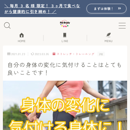
＼ 毎月 ３ 名 様 限定！ ３ヶ月で食べな
まずは体験！
がら健康的に引き締め！ ／
MENU
Re:Bodyの想い
HOME
LINE
MENU
2021.01.23
2023.03.06
ストレッチ・トレーニング
PR
Re:Bodyのセッション
自分の身体の変化に気付けることはとても
良いことです！
初回体験詳細
Re:Bodyのメニュー
記事カテゴリー一覧
プロフィール