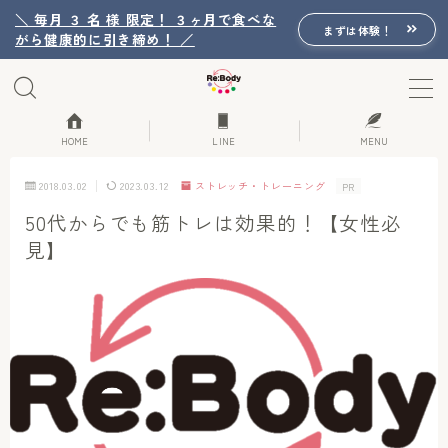
＼ 毎月 ３ 名 様 限定！ ３ヶ月で食べな
まずは体験！
がら健康的に引き締め！ ／
MENU
Re:Bodyの想い
HOME
LINE
MENU
2018.03.02
2023.03.12
ストレッチ・トレーニング
PR
Re:Bodyのセッション
50代からでも筋トレは効果的！【女性必
見】
初回体験詳細
Re:Bodyのメニュー
記事カテゴリー一覧
プロフィール