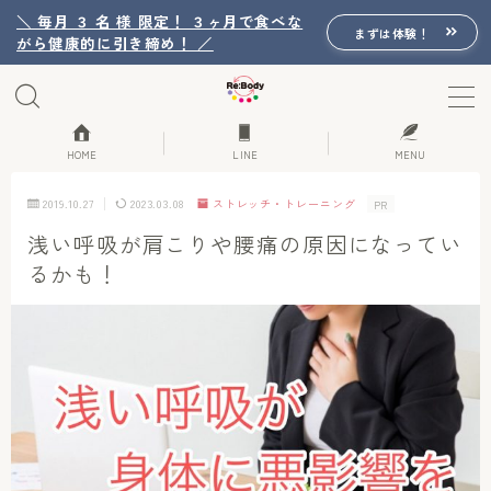
＼ 毎月 ３ 名 様 限定！ ３ヶ月で食べな
まずは体験！
がら健康的に引き締め！ ／
MENU
Re:Bodyの想い
HOME
LINE
MENU
2019.10.27
2023.03.08
ストレッチ・トレーニング
PR
Re:Bodyのセッション
浅い呼吸が肩こりや腰痛の原因になってい
るかも！
初回体験詳細
Re:Bodyのメニュー
記事カテゴリー一覧
プロフィール