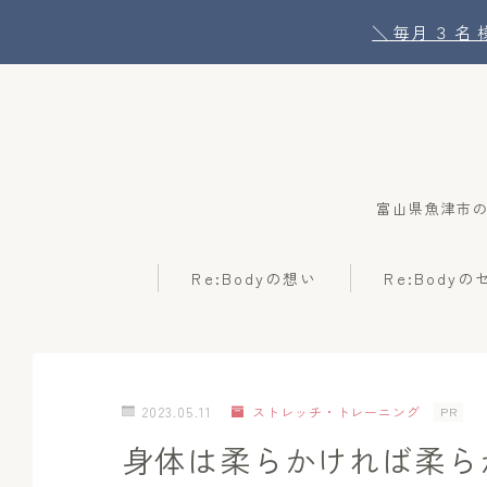
＼ 毎月 ３ 
富山県魚津市
Re:Bodyの想い
Re:Body
2023.05.11
ストレッチ・トレーニング
PR
身体は柔らかければ柔ら