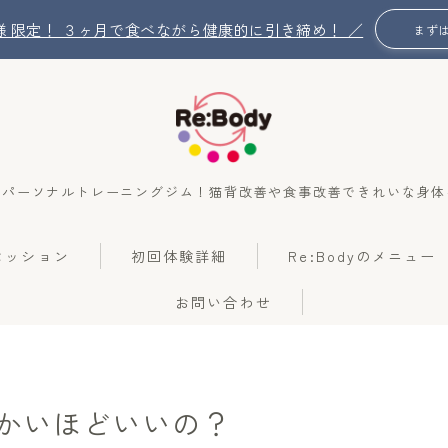
名 様 限定！ ３ヶ月で食べながら健康的に引き締め！ ／
まず
のパーソナルトレーニングジム！猫背改善や食事改善できれいな身体
Re:Bodyの想い
のセッション
初回体験詳細
Re:Bodyのメニュー
Re:Bodyのセッション
お問い合わせ
初回体験詳細
Re:Bodyのメニュー
かいほどいいの？
記事カテゴリー一覧