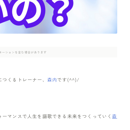
モーションを含む場合があります
につくるトレーナー、
森内
です(^^)/
ォーマンスで人生を謳歌できる未来をつくっていく
森